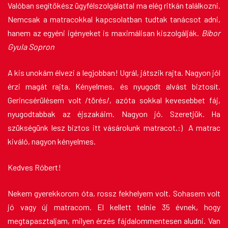
Valóban segítőkész ügyfélszolgálattal ma elég ritkán találkozni.
Nemcsak a matracokkal kapcsolatban tudtak tanácsot adni,
hanem az egyéni igényeket is maximálisan kiszolgálják.
Bíbor
Gyula Sopron
A kis unokám élvezi a legjobban! Ugrál, játszik rajta. Nagyon jól
érzi magát rajta. Kényelmes, és nyugodt alvást biztosít.
Gerincsérülésem volt /törés/, azóta sokkal kevesebbet fáj,
nyugodtabbak az éjszakáim. Nagyon jó. Szeretjük. Ha
szükségünk lesz biztos itt vásárolunk matracot.:) A matrac
kiváló, nagyon kényelmes.
Kedves Róbert!
Nekem gyerekkorom óta, rossz fekhelyem volt. Sohasem volt
jó vagy új matracom. El kellett telnie 35 évnek, hogy
megtapasztaljam, milyen érzés fájdalommentesen aludni. Van