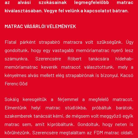
az alvási szokásainak legmegfelelőbb matrac
kiválasztásában. Vegye fel velünk a kapcsolatot bátran.
MATRAC VÁSÁRLÓI VÉLEMÉNYEK
Fiatal párként strapabíró matracra volt szükségünk. Úgy
gondoltunk, hogy egy vastagabb memóriamatrac nyerő lesz
számunkra. Szerencsére Róbert tanácsára hidehab-
memóriamatrac keverék matracot választottunk, mely a
kényelmes alvás mellett elég strapabírónak is bizonyul. Kacsó
Ferenc Göd
Sokáig keresgéltük a férjemmel a megfelelő matracot.
Elmentünk helyi matrac stúdiókba, próbáltuk barátok,
szakemberek tanácsát kérni, de mégsem volt meggyőző egyik
matrac sem, amit kipróbáltunk. Gondoltuk, hogy neten is
körülnézünk. Szerencsére megtaláltam az FDM matrac oldalt,