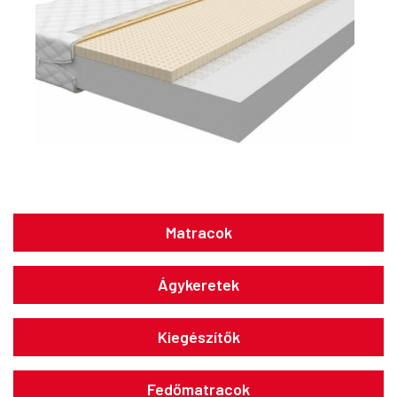
Matracok
Ágykeretek
Kiegészítők
Fedőmatracok