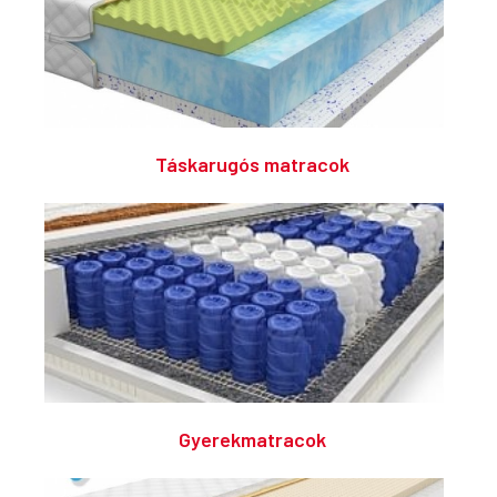
Táskarugós matracok
Gyerekmatracok