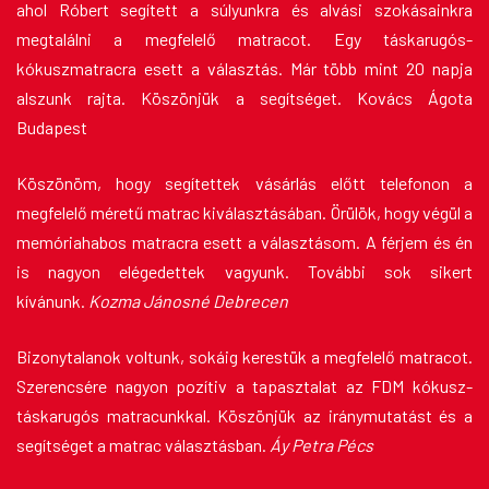
ahol Róbert segített a súlyunkra és alvási szokásainkra
megtalálni a megfelelő matracot. Egy táskarugós-
kókuszmatracra esett a választás. Már több mint 20 napja
alszunk rajta. Köszönjük a segítséget. Kovács Ágota
Budapest
Köszönöm, hogy segítettek vásárlás előtt telefonon a
megfelelő méretű matrac kiválasztásában. Örülök, hogy végül a
memóriahabos matracra esett a választásom. A férjem és én
is nagyon elégedettek vagyunk. További sok sikert
kívánunk.
Kozma Jánosné Debrecen
Bizonytalanok voltunk, sokáig kerestük a megfelelő matracot.
Szerencsére nagyon pozítiv a tapasztalat az FDM kókusz-
táskarugós matracunkkal. Köszönjük az iránymutatást és a
segítséget a matrac választásban.
Áy Petra Pécs