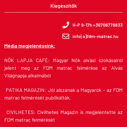
Kiegészítők
H-P 9-17h +36706778833
info[a]fdm-matrac.hu
Média megjelenéseink:
NŐK LAPJA CAFÉ:
Magyar Nők alvási szokásairól
jelent meg az FDM matrac felmérése az Alvás
Világnapja alkalmából
PATIKA MAGAZIN:
Jól alszanak a Magyarok - az FDM
matrac felmérését publikálták.
CIVILHETES:
Civilhetes Magazin is megjelentette az
FDM matrac felmérését