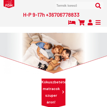
H-P 9-17h +36706778833
Kókuszbetétes
matracok
szuper
áron!