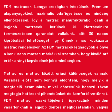
FDM matracok Lengyelországban készülnek. Prémium
alapanyagokból, maximális odafigyeléssel és minőség
ellenőrzéssel. Így a matrac manufaktúrából csak a
legjobb matracok kerülnek ki. Matracainkra
természetesen garanciát vállalunk, sőt 30 napos
kipróbálási lehetőséget, így Önnek nincs kockázata
matrac rendeléskor. Az FDM matracok legnagyobb előnye
a konkurens matrac márkákkal szemben, hogy kiváló ár/
érték arányt képviselnek jobb minőségben.
Matrac és matrac között óriási különbségek vannak.
Vásárlás előtt nem könnyű eldönteni, hogy melyik a
megfelelő számunkra, mivel döntésünk hosszú távon
megfogja határozni pihenésünket és komfortérzetünket.
FDM matrac szakértőjeként igyekszünk minden
vásárlónknak a legjobb döntés meghozatalában, vagyis