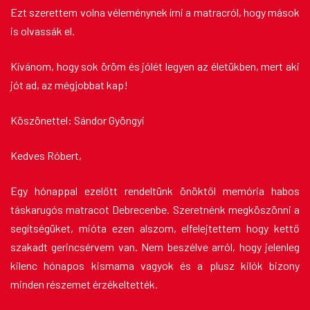
Ezt szerettem volna véleménynek írni a matracról, hogy mások
is olvassák el.
Kívánom, hogy sok öröm és jólét legyen az életükben, mert aki
jót ad, az mégjobbat kap!
Köszönettel: Sándor Gyöngyi
Kedves Róbert,
Egy hónappal ezelőtt rendeltünk önöktől memória habos
táskarugós matracot Debrecenbe. Szeretnénk megköszönni a
segítségüket, mióta ezen alszom, elfelejtettem hogy kettő
szakadt gerincsérvem van. Nem beszélve arról, hogy jelenleg
kilenc hónapos kismama vagyok és a plusz kilók bizony
minden részemet érzékeltették.