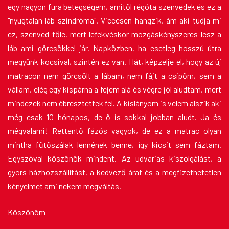
egy nagyon fura betegségem, amitől régóta szenvedek és ez a
"nyugtalan láb szindróma". Viccesen hangzik, ám aki tudja mi
ez, szenved tőle, mert lefekvéskor mozgáskényszeres lesz a
láb ami görcsökkel jár. Napközben, ha esetleg hosszú útra
megyünk kocsival, szintén ez van. Hát, képzelje el, hogy az új
matracon nem görcsölt a lábam, nem fájt a csípőm, sem a
vállam, elég egy kispárna a fejem alá és végre jól aludtam, mert
mindezek nem ébresztettek fel. A kislányom is velem alszik aki
még csak 10 hónapos, de ő is sokkal jobban aludt. Ja és
mégvalami! Rettentő fázós vagyok, de ez a matrac olyan
mintha fűtőszálak lennének benne, így kicsit sem fáztam.
Egyszóval köszönök mindent. Az udvarias kiszolgálást, a
gyors házhozszállítást, a kedvező árat és a megfizethetetlen
kényelmet ami nekem megváltás.
Köszönöm