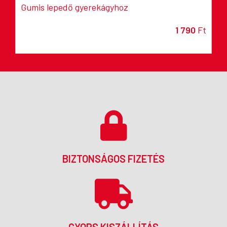
Gumis lepedő gyerekágyhoz
1 790
Ft
BIZTONSÁGOS FIZETÉS
GYORS KISZÁLLÍTÁS