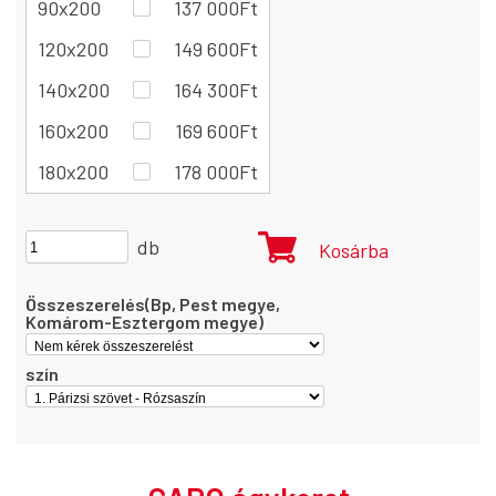
90x200
137 000
Ft
120x200
149 600
Ft
140x200
164 300
Ft
160x200
169 600
Ft
180x200
178 000
Ft
db
Kosárba
Összeszerelés(Bp, Pest megye,
Komárom-Esztergom megye)
szín