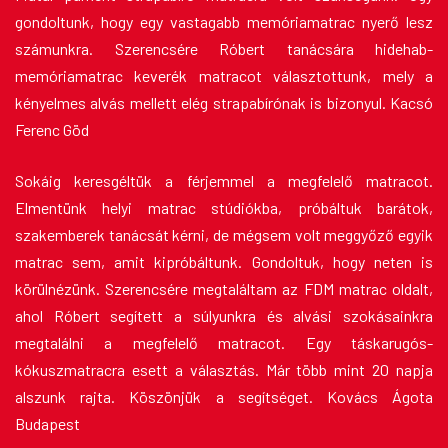
gondoltunk, hogy egy vastagabb memóriamatrac nyerő lesz
számunkra. Szerencsére Róbert tanácsára hidehab-
memóriamatrac keverék matracot választottunk, mely a
kényelmes alvás mellett elég strapabírónak is bizonyul. Kacsó
Ferenc Göd
Sokáig keresgéltük a férjemmel a megfelelő matracot.
Elmentünk helyi matrac stúdiókba, próbáltuk barátok,
szakemberek tanácsát kérni, de mégsem volt meggyőző egyik
matrac sem, amit kipróbáltunk. Gondoltuk, hogy neten is
körülnézünk. Szerencsére megtaláltam az FDM matrac oldalt,
ahol Róbert segített a súlyunkra és alvási szokásainkra
megtalálni a megfelelő matracot. Egy táskarugós-
kókuszmatracra esett a választás. Már több mint 20 napja
alszunk rajta. Köszönjük a segítséget. Kovács Ágota
Budapest