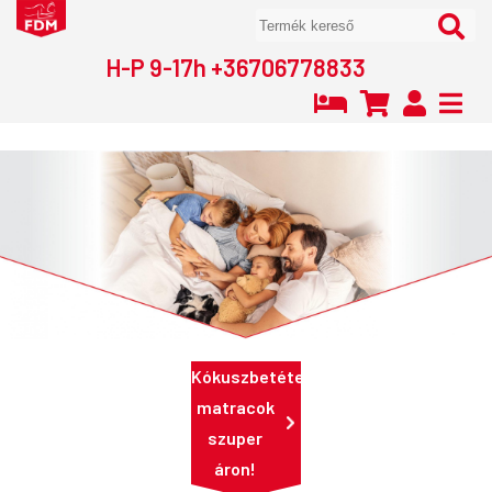
H-P 9-17h +36706778833
Kókuszbetétes
matracok
szuper
áron!