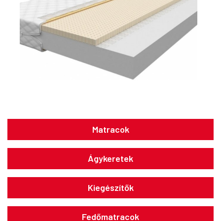
Matracok
Ágykeretek
Kiegészítők
Fedőmatracok