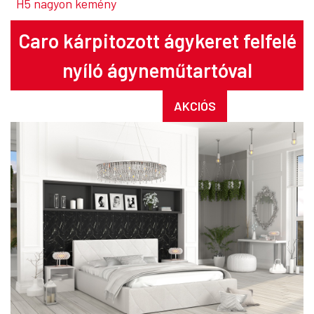
H5 nagyon kemény
Caro
kárpitozott ágykeret felfelé
nyíló ágyneműtartóval
AKCIÓS