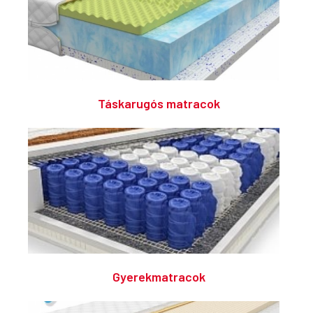
Táskarugós matracok
Gyerekmatracok