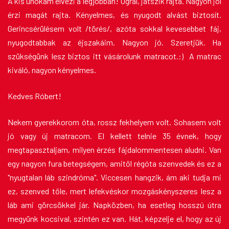
A kis unokám élvezi a legjobban! Ugrál, játszik rajta. Nagyon jól
érzi magát rajta. Kényelmes, és nyugodt alvást biztosít.
Gerincsérülésem volt /törés/, azóta sokkal kevesebbet fáj,
nyugodtabbak az éjszakáim. Nagyon jó. Szeretjük. Ha
szükségünk lesz biztos itt vásárolunk matracot.:) A matrac
kiváló, nagyon kényelmes.
Kedves Róbert!
Nekem gyerekkorom óta, rossz fekhelyem volt. Sohasem volt
jó vagy új matracom. El kellett telnie 35 évnek, hogy
megtapasztaljam, milyen érzés fájdalommentesen aludni. Van
egy nagyon fura betegségem, amitől régóta szenvedek és ez a
"nyugtalan láb szindróma". Viccesen hangzik, ám aki tudja mi
ez, szenved tőle, mert lefekvéskor mozgáskényszeres lesz a
láb ami görcsökkel jár. Napközben, ha esetleg hosszú útra
megyünk kocsival, szintén ez van. Hát, képzelje el, hogy az új