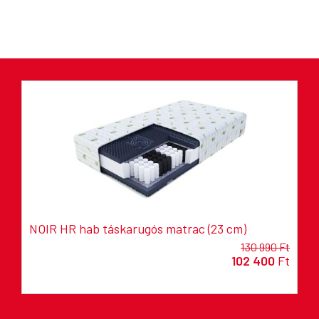
NOIR HR hab táskarugós matrac (23 cm)
130 990 Ft
102 400
Ft