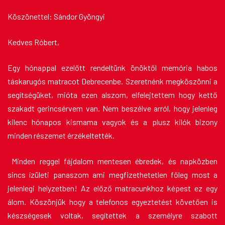
Köszönettel: Sándor Gyöngyi
Kedves Róbert,
Egy hónappal ezelőtt rendeltünk önöktől memória habos
táskarugós matracot Debrecenbe. Szeretnénk megköszönni a
segítségüket, mióta ezen alszom, elfelejtettem hogy kettő
szakadt gerincsérvem van. Nem beszélve arról, hogy jelenleg
kilenc hónapos kismama vagyok és a plusz kilók bizony
minden részemet érzékeltették.
Minden reggel fájdalom mentesen ébredek, és napközben
sincs ízületi panaszom ami megfizethetetlen főleg most a
jelenlegi helyzetben! Az előző matracunkhoz képest ez egy
álom. Köszönjük hogy a telefonos egyeztetést követően is
készségesek voltak, segítettek a személyre szabott