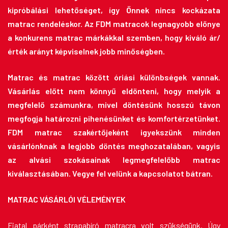
kipróbálási lehetőséget, így Önnek nincs kockázata
matrac rendeléskor. Az FDM matracok legnagyobb előnye
a konkurens matrac márkákkal szemben, hogy kiváló ár/
érték arányt képviselnek jobb minőségben.
Matrac és matrac között óriási különbségek vannak.
Vásárlás előtt nem könnyű eldönteni, hogy melyik a
megfelelő számunkra, mivel döntésünk hosszú távon
megfogja határozni pihenésünket és komfortérzetünket.
FDM matrac szakértőjeként igyekszünk minden
vásárlónknak a legjobb döntés meghozatalában, vagyis
az alvási szokásainak legmegfelelőbb matrac
kiválasztásában. Vegye fel velünk a kapcsolatot bátran.
MATRAC VÁSÁRLÓI VÉLEMÉNYEK
Fiatal párként strapabíró matracra volt szükségünk. Úgy