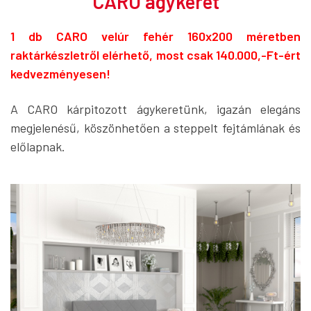
CARO ágykeret
1 db CARO velúr fehér 160x200 méretben
raktárkészletről elérhető, most csak 140.000,-Ft-ért
kedvezményesen!
A CARO kárpitozott ágykeretünk, igazán elegáns
megjelenésű, köszönhetően a steppelt fejtámlának és
előlapnak.