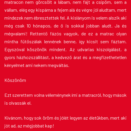
matracon nem görcsölt a lábam, nem fájt a csípőm, sem a
vállam, elég egy kispárna a fejem alá és végre jól aludtam, mert
mindezek nem ébresztettek fel. A kislányom is velem alszik aki
még csak 10 hónapos, de ő is sokkal jobban aludt. Ja és
mégvalami! Rettentő fázós vagyok, de ez a matrac olyan
mintha fűtőszálak lennének benne, így kicsit sem fáztam.
Egyszóval köszönök mindent. Az udvarias kiszolgálást, a
gyors házhozszállítást, a kedvező árat és a megfizethetetlen
kényelmet ami nekem megváltás.
Köszönöm
Ezt szerettem volna véleménynek írni a matracról, hogy mások
is olvassák el.
Kívánom, hogy sok öröm és jólét legyen az életükben, mert aki
jót ad, az mégjobbat kap!