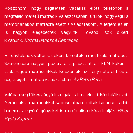
Köszönöm, hogy segítettek vásárlás előtt telefonon a
megfelelő méretű matrac kiválasztásában. Örülök, hogy végül a
memóriahabos matracra esett a választásom. A férjem és én
is nagyon elégedettek vagyunk. További sok sikert
kívánunk.
Kozma Jánosné Debrecen
Bizonytalanok voltunk, sokáig kerestük a megfelelő matracot.
Szerencsére nagyon pozítiv a tapasztalat az FDM kókusz-
táskarugós matracunkkal. Köszönjük az iránymutatást és a
segítséget a matrac választásban.
Áy Petra Pécs
Valóban segítőkész ügyfélszolgálattal ma elég ritkán találkozni.
Nemcsak a matracokkal kapcsolatban tudtak tanácsot adni,
hanem az egyéni igényeket is maximálisan kiszolgálják.
Bíbor
Gyula Sopron