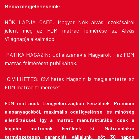
Média megjelenéseink:
NŐK LAPJA CAFÉ:
Magyar Nők alvási szokásairól
jelent meg az FDM matrac felmérése az Alvás
Világnapja alkalmából
PATIKA MAGAZIN:
Jól alszanak a Magyarok - az FDM
matrac felmérését publikálták.
CIVILHETES:
Civilhetes Magazin is megjelentette az
FDM matrac felmérését
FDM matracok Lengyelországban készülnek. Prémium
alapanyagokból, maximális odafigyeléssel és minőség
ellenőrzéssel. Így a matrac manufaktúrából csak a
legjobb matracok kerülnek ki. Matracainkra
természetesen garanciát vállalunk, sőt 30 napos