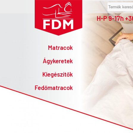
H-P 9-17h +
Matracok
Ágykeretek
Kiegészítők
Fedőmatracok