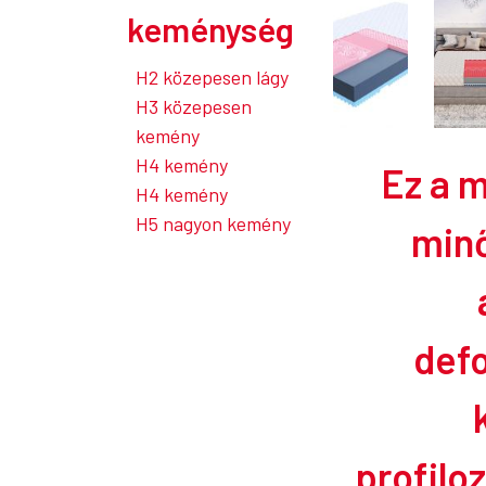
keménység
H2 közepesen lágy
H3 közepesen
kemény
H4 kemény
Ez a 
H4 kemény
H5 nagyon kemény
min
def
profilo