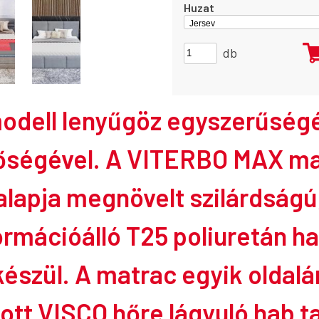
Huzat
db
modell lenyűgöz egyszerűségé
őségével.
A VITERBO MAX
ma
alapja megnövelt szilárdságú
ormációálló
T25 poliuretán h
készül.
A matrac egyik oldalá
zott
VISCO
hőre lágyuló hab ta