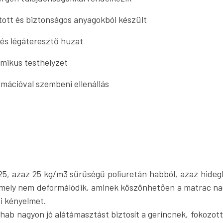
tott és biztonságos anyagokból készült
 és légáteresztő huzat
mikus testhelyzet
mációval szembeni ellenállás
5, azaz 25 kg/m3 sűrűségű poliuretán habból, azaz hideg
amely nem deformálódik, aminek köszönhetően a matrac n
si kényelmet.
hab nagyon jó alátámasztást biztosít a gerincnek, fokozott 