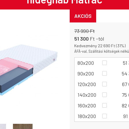
AKCIÓS
73 990 Ft
51 300
Ft
-tól
Kedvezmény 22 690 Ft (31%)
ÁFÁ-val, Szállítási költségek nélkü
80x200
51
90x200
54
120x200
67
140x200
75
160x200
82
180x200
91