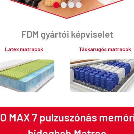
FDM gyártói képviselet
Latex matracok
Táskarugós matracok
BO MAX
7 pulzuszónás memór
hideghab Matrac