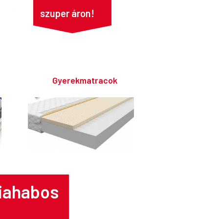
szuper áron!
Gyerekmatracok
iahabos