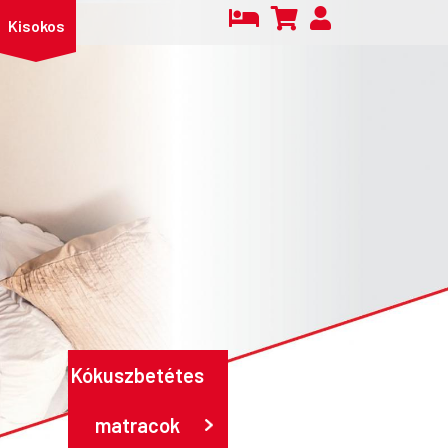
Kisokos
Kókuszbetétes
matracok