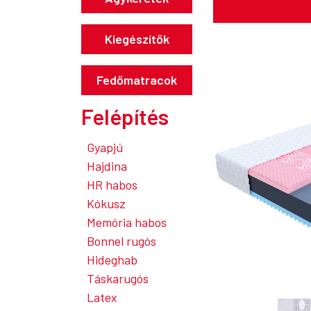
Kiegészítők
Fedőmatracok
Felépítés
Gyapjú
Hajdina
HR habos
Kókusz
Memória habos
Bonnel rugós
Hideghab
Táskarugós
Latex