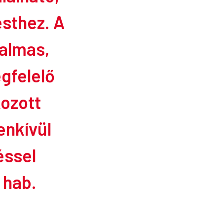
esthez.
A
galmas,
gfelelő
kozott
enkívül
éssel
 hab.