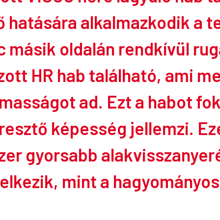
ő hatására alkalmazkodik a t
 másik oldalán rendkívül ru
zott HR
hab található, ami me
masságot ad. Ezt a habot fo
resztő képesség jellemzi. Ez
zer gyorsabb alakvisszanyer
elkezik, mint a hagyományos