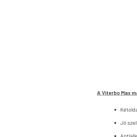
A Viterbo Max m
Kétold
Jó szel
Antiall