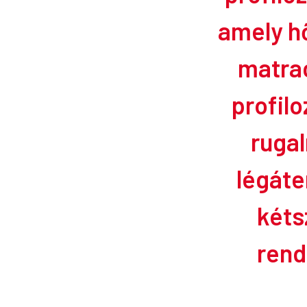
amely h
matrac
profilo
rugal
légáte
kéts
rend