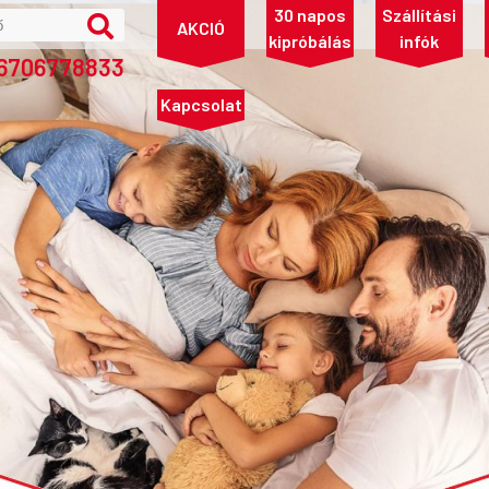
30 napos
Szállítási
AKCIÓ
kipróbálás
infók
36706778833
Kapcsolat