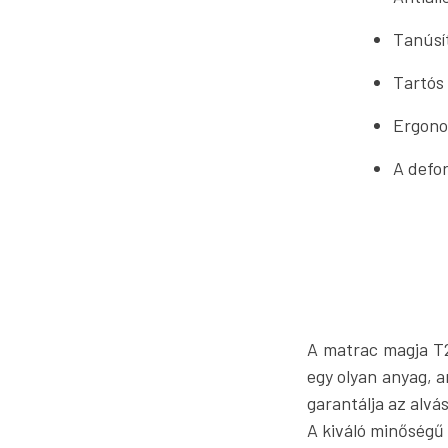
Tanúsí
Tartós
Ergono
A defor
A matrac magja T2
egy olyan anyag, 
garantálja az alvá
A kiváló minőségű 