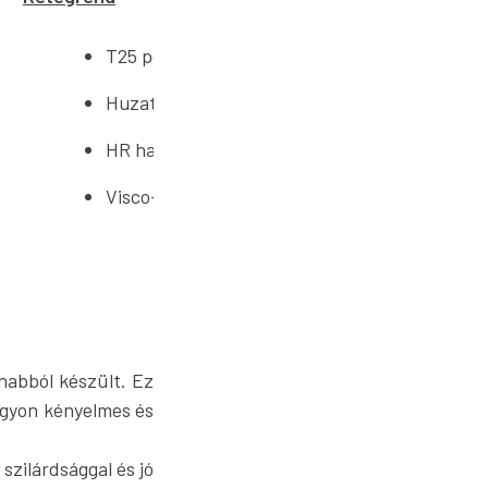
T25 poliuretán hab: 14 cm
Huzat: 1 cm
HR hab: 2 cm
Visco-memóriahab: 2 cm
habból készült. Ez
agyon kényelmes és
szilárdsággal és jó