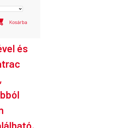
Kosárba
vel és
trac
,
abból
n
lálható,