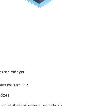
atrac előnyei
alas matrac - H3
lőzés
ergén tulajdonságokkal rendelkezik