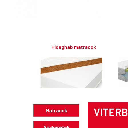
Hideghab matracok
VITER
Matracok
Ágykeretek