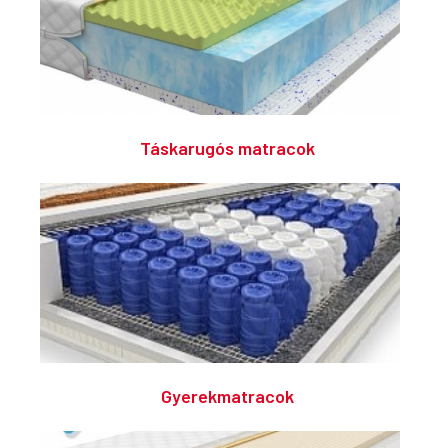
Táskarugós matracok
Gyerekmatracok