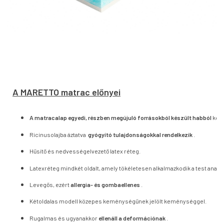
A MARETTO matrac előnyei
A matracalap egyedi, részben megújuló forrásokból készült habból
kész
Ricinusolajba áztatva
gyógyító tulajdonságokkal rendelkezik
.
Hűsítő és nedvességelvezető latex réteg.
Latexréteg mindkét oldalt, amely tökéletesen alkalmazkodik a test anató
Levegős, ezért
allergia- és gombaellenes
.
Kétoldalas modell közepes keménységűnek jelölt keménységgel.
Rugalmas és ugyanakkor
ellenáll a deformációnak
.