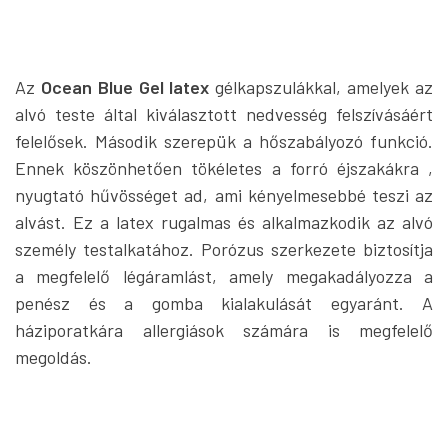
Az
Ocean Blue Gel latex
gélkapszulákkal, amelyek az
alvó teste által kiválasztott nedvesség felszívásáért
felelősek. Második szerepük a hőszabályozó funkció.
Ennek köszönhetően tökéletes a forró éjszakákra ,
nyugtató hűvösséget ad, ami kényelmesebbé teszi az
alvást. Ez a latex rugalmas és alkalmazkodik az alvó
személy testalkatához. Porózus szerkezete biztosítja
a megfelelő légáramlást, amely megakadályozza a
penész és a gomba kialakulását egyaránt. A
háziporatkára allergiások számára is megfelelő
megoldás.