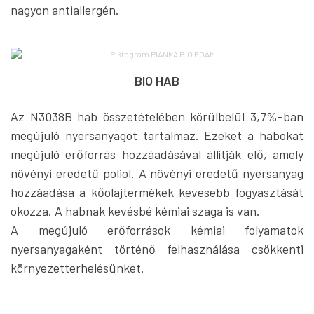
nagyon antiallergén.
BIO HAB
Az N3038B hab összetételében körülbelül 3,7%-ban
megújuló nyersanyagot tartalmaz. Ezeket a habokat
megújuló erőforrás hozzáadásával állítják elő, amely
növényi eredetű poliol. A növényi eredetű nyersanyag
hozzáadása a kőolajtermékek kevesebb fogyasztását
okozza. A habnak kevésbé kémiai szaga is van.
A megújuló erőforrások kémiai folyamatok
nyersanyagaként történő felhasználása csökkenti
környezetterhelésünket.