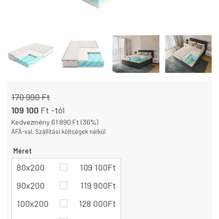
170 990 Ft
109 100
Ft
-tól
Kedvezmény 61 890 Ft (36%)
ÁFÁ-val, Szállítási költségek nélkül
Méret
80x200
109 100
Ft
90x200
119 900
Ft
100x200
128 000
Ft