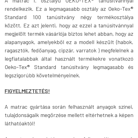
A matrac I. osztályú OEKO-TEX® tanúsítvánnyal
rendelkezik. Ez a legmagasabb osztály az Oeko-Tex®
Standard 100 tanúsítvány négy termékosztálya
között. Ez azt jelenti, hogy az ezzel a tanúsítvánnyal
megjelölt termék vásárlója biztos lehet abban, hogy az
alapanyagok, amelyekből ez a modell készült (habok,
ragasztók, fedőanyag, cipzár, varratok ) megfelelnek a
legfiatalabbak által használt termékekre vonatkozó
Oeko-Tex® Standard tanúsítvány legmagasabb és
legszigorúbb követelményeinek.
FIGYELMEZTETÉS!
A matrac gyártása során felhasznált anyagok színei,
tulajdonságaik megőrzése mellett eltérhetnek a képen
láthatóaktól!