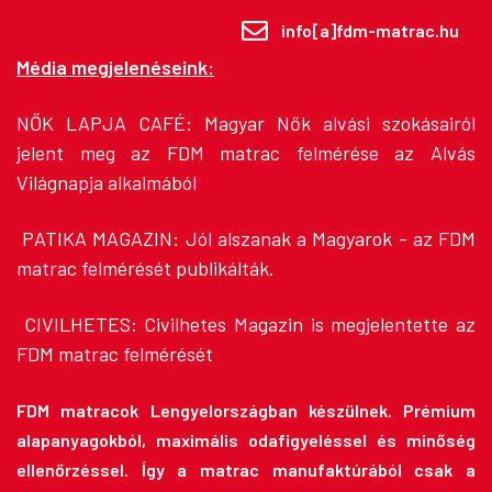
info[a]fdm-matrac.hu
Média megjelenéseink:
NŐK LAPJA CAFÉ:
Magyar Nők alvási szokásairól
jelent meg az FDM matrac felmérése az Alvás
Világnapja alkalmából
PATIKA MAGAZIN:
Jól alszanak a Magyarok - az FDM
matrac felmérését publikálták.
CIVILHETES:
Civilhetes Magazin is megjelentette az
FDM matrac felmérését
FDM matracok Lengyelországban készülnek. Prémium
alapanyagokból, maximális odafigyeléssel és minőség
ellenőrzéssel. Így a matrac manufaktúrából csak a