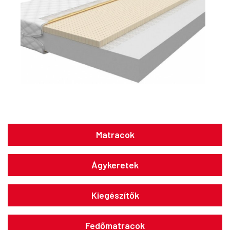
Matracok
Ágykeretek
Kiegészítők
Fedőmatracok