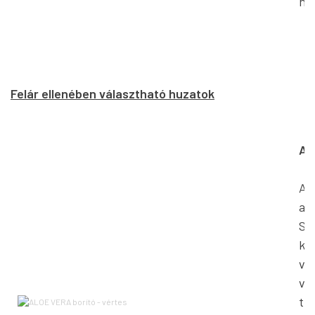
há
Felár ellenében választható huzatok
AL
Az
an
Sp
ki
vé
vé
tu