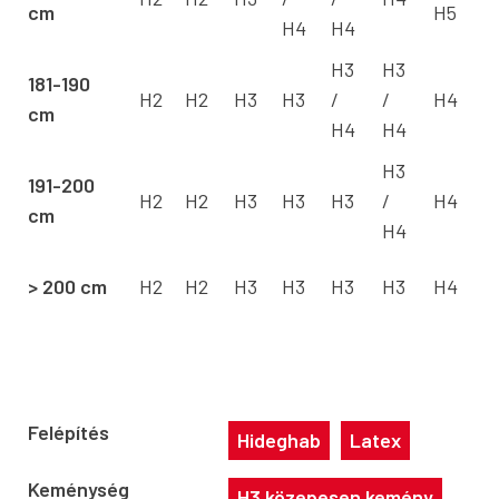
cm
​​​​H5
​
H4
H4
H3
H3
181-190
H2
H2
H3
H3
/
/
H4
cm
​
H4
H4
H3
191-200
H2
H2
H3
H3
H3
/
H4
cm
​
H4
> 200 cm
H2
H2
H3
H3
H3
H3
H4
​
Felépítés
Hideghab
Latex
Keménység
H3 közepesen kemény