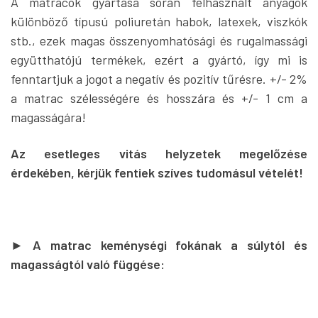
A matracok gyártása során felhasznált anyagok
különböző típusú poliuretán habok, latexek, viszkók
stb., ezek magas összenyomhatósági és rugalmassági
együtthatójú termékek, ezért a gyártó, így mi is
fenntartjuk a jogot a negatív és pozitív tűrésre. +/- 2%
a matrac szélességére és hosszára és +/- 1 cm a
magasságára!
Az esetleges vitás helyzetek megelőzése
érdekében, kérjük fentiek szíves tudomásul vételét!
►
A matrac keménységi fokának a súlytól és
magasságtól való függése: