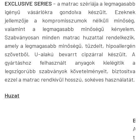
EXCLUSIVE SERIES
- a matrac szériája a legmagasabb
igényű vásárlókra gondolva készült. Ezeknek
jellemzője a kompromisszumok nélküli minőség,
valamint a legmagasabb minőségű kényelem.
Szabványosan minden matrac huzattal rendelkezik,
amely a legmagasabb minőségű, tűzdelt, hipoallergén
szövetből, U-alakú bevarrt cipzárral készült. A
gyártáshoz felhasznált anyagok kielégítik a
legszigorúbb szabványok követelményeit, biztosítva
ezzel a matrac rendkívül hosszú, sokéves használatát.
Huzat
BA
A
tu