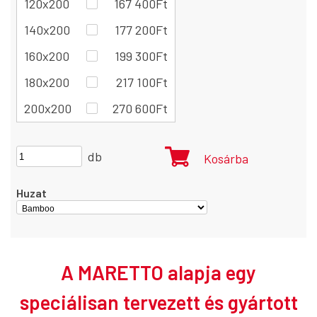
120x200
167 400
Ft
140x200
177 200
Ft
160x200
199 300
Ft
180x200
217 100
Ft
200x200
270 600
Ft
db
Kosárba
Huzat
A MARETTO alapja egy
speciálisan tervezett és gyártott