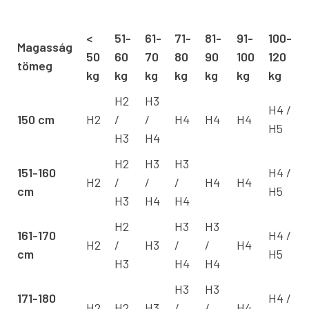
<
51-
61-
71-
81-
91-
100-
Magasság
50
60
70
80
90
100
120
tömeg
kg
kg
kg
kg
kg
kg
kg
H2
H3
H4 /
150 cm
H2
/
/
H4
H4
H4
​​​​H5
​
H3
H4
H2
H3
H3
151-160
H4 /
H2
/
/
/
H4
H4
cm
​​​​H5
​
H3
H4
H4
H2
H3
H3
161-170
H4 /
H2
/
H3
/
/
H4
cm
​​​​H5
​
H3
H4
H4
H3
H3
171-180
H4 /
H2
H2
H3
/
/
H4