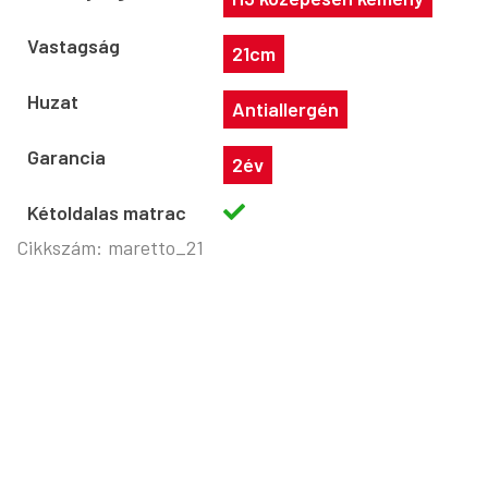
Vastagság
21cm
Huzat
Antiallergén
Garancia
2év
Kétoldalas matrac
Cikkszám:
maretto_21