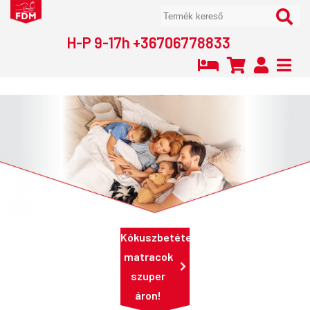
H-P 9-17h +36706778833
Kókuszbetétes
matracok
szuper
áron!