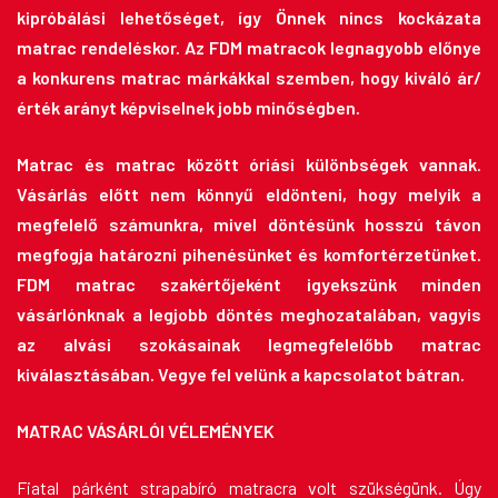
kipróbálási lehetőséget, így Önnek nincs kockázata
matrac rendeléskor. Az FDM matracok legnagyobb előnye
a konkurens matrac márkákkal szemben, hogy kiváló ár/
érték arányt képviselnek jobb minőségben.
Matrac és matrac között óriási különbségek vannak.
Vásárlás előtt nem könnyű eldönteni, hogy melyik a
megfelelő számunkra, mivel döntésünk hosszú távon
megfogja határozni pihenésünket és komfortérzetünket.
FDM matrac szakértőjeként igyekszünk minden
vásárlónknak a legjobb döntés meghozatalában, vagyis
az alvási szokásainak legmegfelelőbb matrac
kiválasztásában. Vegye fel velünk a kapcsolatot bátran.
MATRAC VÁSÁRLÓI VÉLEMÉNYEK
Fiatal párként strapabíró matracra volt szükségünk. Úgy