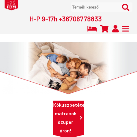
H-P 9-17h +36706778833
Kókuszbetétes
matracok
szuper
áron!