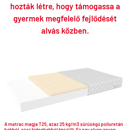
hozták létre, hogy támogassa a
gyermek megfelelő fejlődését
alvás közben.
A matrac magja T25, azaz 25 kg/m3 sűrűségű poliuretán
habból, azaz hideghabból készült. Ez egy olyan anyag,