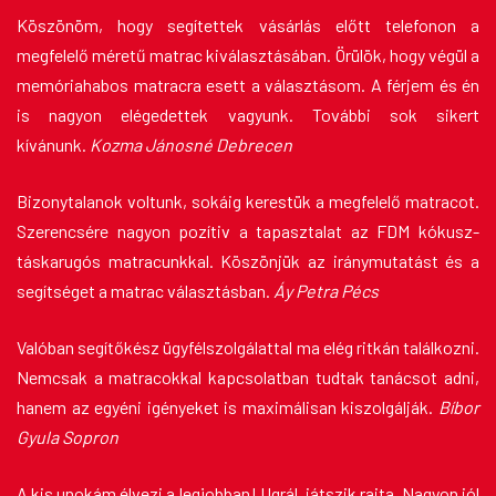
Köszönöm, hogy segítettek vásárlás előtt telefonon a
megfelelő méretű matrac kiválasztásában. Örülök, hogy végül a
memóriahabos matracra esett a választásom. A férjem és én
is nagyon elégedettek vagyunk. További sok sikert
kívánunk.
Kozma Jánosné Debrecen
Bizonytalanok voltunk, sokáig kerestük a megfelelő matracot.
Szerencsére nagyon pozítiv a tapasztalat az FDM kókusz-
táskarugós matracunkkal. Köszönjük az iránymutatást és a
segítséget a matrac választásban.
Áy Petra Pécs
Valóban segítőkész ügyfélszolgálattal ma elég ritkán találkozni.
Nemcsak a matracokkal kapcsolatban tudtak tanácsot adni,
hanem az egyéni igényeket is maximálisan kiszolgálják.
Bíbor
Gyula Sopron
A kis unokám élvezi a legjobban! Ugrál, játszik rajta. Nagyon jól