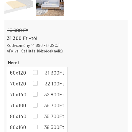
45 990 Ft
31 300
Ft
-tól
Kedvezmény 14 690 Ft (32%)
ÁFÁ-val, Szállítási költségek nélkül
Méret
60x120
31 300
Ft
70x120
32 100
Ft
70x140
32 800
Ft
70x160
35 700
Ft
80x140
35 700
Ft
80x160
38 500
Ft