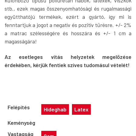
különböző típusú poliuretán habok, latexek, viszkók
stb., ezek magas összenyomhatósági és rugalmassági
együtthatójú termékek, ezért a gyártó, így mi is
fenntartjuk a jogot a negatív és pozitív tűrésre. +/- 2%
a matrac szélességére és hosszára és +/- 1 cm a
magasságára!
Az esetleges vitás helyzetek megelőzése
érdekében, kérjük fentiek szíves tudomásul vételét!
Felépítés
Hideghab
Latex
Keménység
Vastagság
9cm