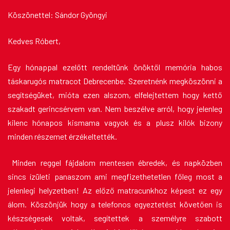
Köszönettel: Sándor Gyöngyi
Kedves Róbert,
Egy hónappal ezelőtt rendeltünk önöktől memória habos
táskarugós matracot Debrecenbe. Szeretnénk megköszönni a
segítségüket, mióta ezen alszom, elfelejtettem hogy kettő
szakadt gerincsérvem van. Nem beszélve arról, hogy jelenleg
kilenc hónapos kismama vagyok és a plusz kilók bizony
minden részemet érzékeltették.
Minden reggel fájdalom mentesen ébredek, és napközben
sincs ízületi panaszom ami megfizethetetlen főleg most a
jelenlegi helyzetben! Az előző matracunkhoz képest ez egy
álom. Köszönjük hogy a telefonos egyeztetést követően is
készségesek voltak, segítettek a személyre szabott