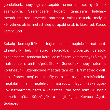
gondoltunk, hogy egy vastagabb memóriamatrac nyerő lesz
számunkra. Szerencsére Róbert tanácsára hidehab-
memóriamatrac keverék matracot választottunk, mely a
kényelmes alvás mellett elég strapabírónak is bizonyul. Kacsó
Ferenc Göd
Sokáig keresgéltük a férjemmel a megfelelő matracot.
Elmentünk helyi matrac stúdiókba, próbáltuk barátok,
szakemberek tanácsát kérni, de mégsem volt meggyőző egyik
matrac sem, amit kipróbáltunk. Gondoltuk, hogy neten is
körülnézünk. Szerencsére megtaláltam az FDM matrac oldalt,
ahol Róbert segített a súlyunkra és alvási szokásainkra
megtalálni a megfelelő matracot. Egy táskarugós-
kókuszmatracra esett a választás. Már több mint 20 napja
alszunk rajta. Köszönjük a segítséget. Kovács Ágota
Budapest