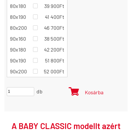
80x180
39 900
Ft
80x190
41 400
Ft
80x200
46 700
Ft
90x160
38 500
Ft
90x180
42 200
Ft
90x190
51 800
Ft
90x200
52 000
Ft
db
Kosárba
A BABY CLASSIC
modellt azért