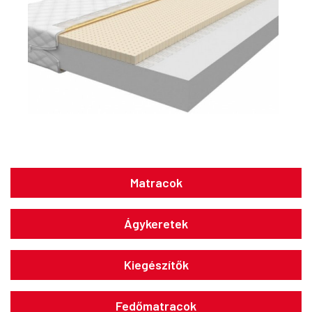
Matracok
Ágykeretek
Kiegészítők
Fedőmatracok