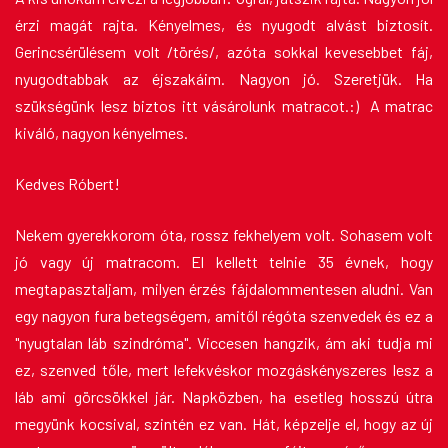
érzi magát rajta. Kényelmes, és nyugodt alvást biztosít.
Gerincsérülésem volt /törés/, azóta sokkal kevesebbet fáj,
nyugodtabbak az éjszakáim. Nagyon jó. Szeretjük. Ha
szükségünk lesz biztos itt vásárolunk matracot.:) A matrac
kiváló, nagyon kényelmes.
Kedves Róbert!
Nekem gyerekkorom óta, rossz fekhelyem volt. Sohasem volt
jó vagy új matracom. El kellett telnie 35 évnek, hogy
megtapasztaljam, milyen érzés fájdalommentesen aludni. Van
egy nagyon fura betegségem, amitől régóta szenvedek és ez a
"nyugtalan láb szindróma". Viccesen hangzik, ám aki tudja mi
ez, szenved tőle, mert lefekvéskor mozgáskényszeres lesz a
láb ami görcsökkel jár. Napközben, ha esetleg hosszú útra
megyünk kocsival, szintén ez van. Hát, képzelje el, hogy az új