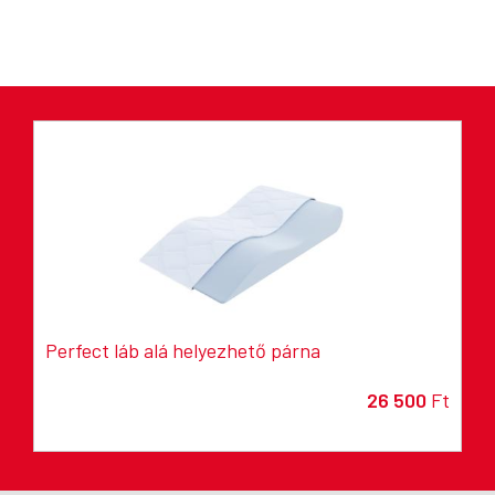
Perfect láb alá helyezhető párna
26 500
Ft