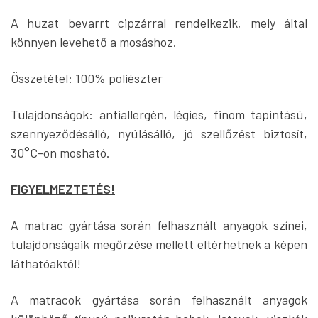
A huzat bevarrt cipzárral rendelkezik, mely által
könnyen levehető a mosáshoz.
Összetétel: 100% poliészter
Tulajdonságok: antiallergén, légies, finom tapintású,
szennyeződésálló, nyúlásálló, jó szellőzést biztosít,
30°C-on mosható.
FIGYELMEZTETÉS!
A matrac gyártása során felhasznált anyagok színei,
tulajdonságaik megőrzése mellett eltérhetnek a képen
láthatóaktól!
A matracok gyártása során felhasznált anyagok