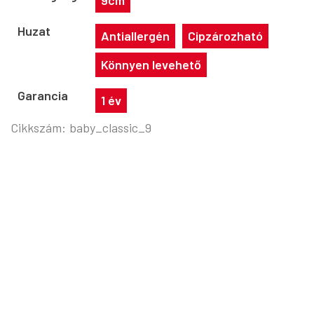
Huzat
Antiallergén
Cipzározható
Könnyen levehető
Garancia
1 év
Cikkszám:
baby_classic_9