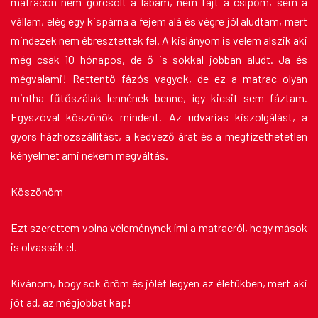
matracon nem görcsölt a lábam, nem fájt a csípőm, sem a
vállam, elég egy kispárna a fejem alá és végre jól aludtam, mert
mindezek nem ébresztettek fel. A kislányom is velem alszik aki
még csak 10 hónapos, de ő is sokkal jobban aludt. Ja és
mégvalami! Rettentő fázós vagyok, de ez a matrac olyan
mintha fűtőszálak lennének benne, így kicsit sem fáztam.
Egyszóval köszönök mindent. Az udvarias kiszolgálást, a
gyors házhozszállítást, a kedvező árat és a megfizethetetlen
kényelmet ami nekem megváltás.
Köszönöm
Ezt szerettem volna véleménynek írni a matracról, hogy mások
is olvassák el.
Kívánom, hogy sok öröm és jólét legyen az életükben, mert aki
jót ad, az mégjobbat kap!