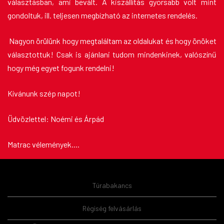
választásban, ami bevált. A kiszállítás gyorsabb volt mint
gondoltuk, ill. teljesen megbízható az internetes rendelés.
Nagyon örülünk hogy megtaláltam az oldalukat és hogy önöket
választottuk! Csak is ajánlani tudom mindenkinek, valószínű
hogy még egyet fogunk rendelni!
Kívánunk szép napot!
Üdvözlettel: Noémi és Árpád
Matrac vélemények
....
Túrabakancs
Régiség felvásárlás