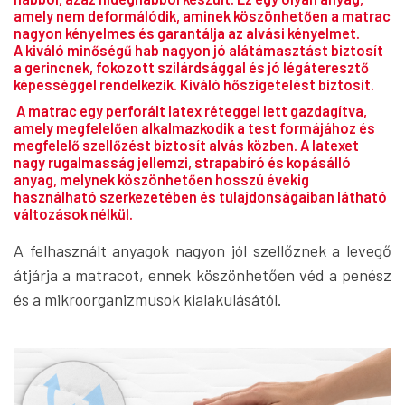
amely nem deformálódik, aminek köszönhetően a matrac
nagyon kényelmes és garantálja az alvási kényelmet.
A kiváló minőségű hab nagyon jó alátámasztást biztosít
a gerincnek, fokozott szilárdsággal és jó légáteresztő
képességgel rendelkezik. Kiváló hőszigetelést biztosít.
A matrac egy perforált latex réteggel lett gazdagítva,
amely megfelelően alkalmazkodik a test formájához és
megfelelő szellőzést biztosít alvás közben. A latexet
nagy rugalmasság jellemzi, strapabíró és kopásálló
anyag, melynek köszönhetően hosszú évekig
használható szerkezetében és tulajdonságaiban látható
változások nélkül.
A felhasznált anyagok nagyon jól szellőznek a levegő
átjárja a matracot, ennek köszönhetően véd a penész
és a mikroorganizmusok kialakulásától.