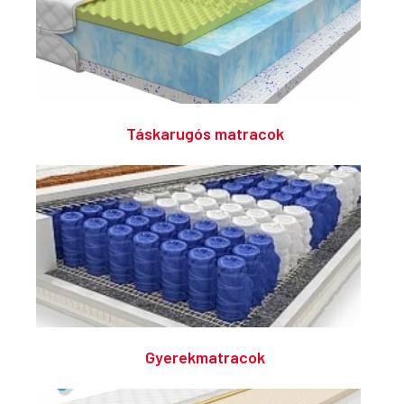
Táskarugós matracok
Gyerekmatracok