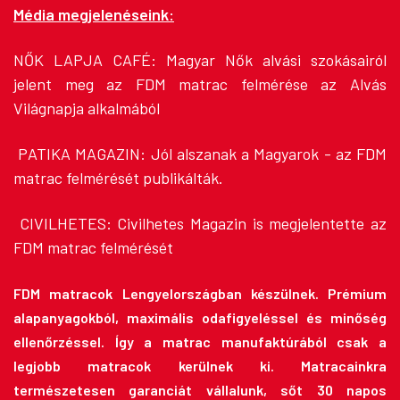
Média megjelenéseink:
NŐK LAPJA CAFÉ:
Magyar Nők alvási szokásairól
jelent meg az FDM matrac felmérése az Alvás
Világnapja alkalmából
PATIKA MAGAZIN:
Jól alszanak a Magyarok - az FDM
matrac felmérését publikálták.
CIVILHETES:
Civilhetes Magazin is megjelentette az
FDM matrac felmérését
FDM matracok Lengyelországban készülnek. Prémium
alapanyagokból, maximális odafigyeléssel és minőség
ellenőrzéssel. Így a matrac manufaktúrából csak a
legjobb matracok kerülnek ki. Matracainkra
természetesen garanciát vállalunk, sőt 30 napos