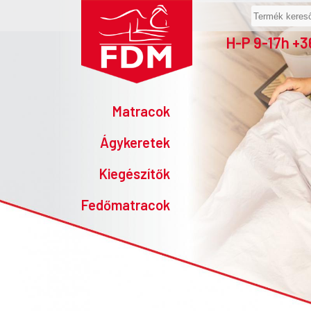
H-P 9-17h +
Matracok
Ágykeretek
Kiegészítők
Fedőmatracok