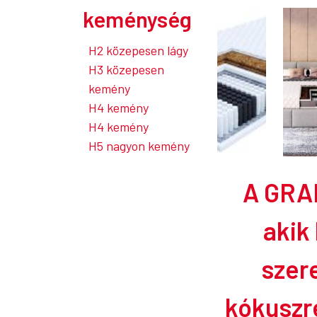
keménység
H2 közepesen lágy
H3 közepesen
kemény
H4 kemény
H4 kemény
H5 nagyon kemény
A GRAD
akik
szere
kókuszré