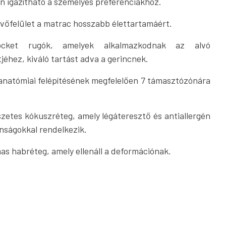
n igazítható a személyes preferenciákhoz.
kvőfelület a matrac hosszabb élettartamáért.
pocket rugók, amelyek alkalmazkodnak az alvó
tjéhez, kiváló tartást adva a gerincnek.
 anatómiai felépítésének megfelelően 7 támasztózónára
zetes kókuszréteg, amely légáteresztő és antiallergén
nságokkal rendelkezik.
as habréteg, amely ellenáll a deformációnak.