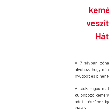
kemé
veszí
Hát
A 7 sávban zónák
alvóhoz, hogy min
nyugodt és pihente
A táskarugós mat
különböző keménys
adott részéhez ig
idején.