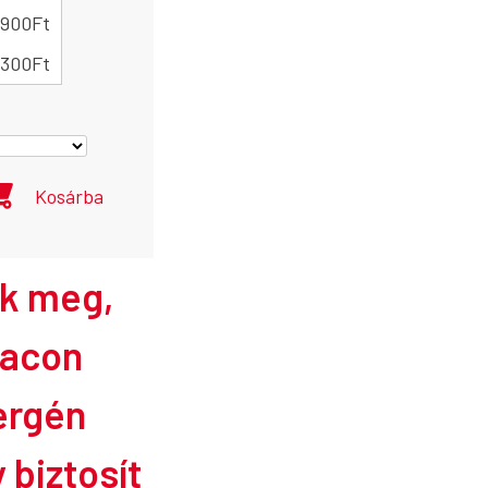
 900
Ft
 300
Ft
Kosárba
ák meg,
racon
lergén
 biztosít