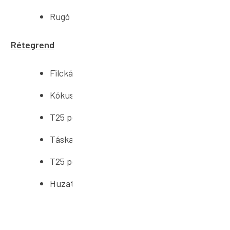
Rugó magassága: 12 cm
Rétegrend
Filckárpit távtartó: 2 db.
Kókuszréteg: 2x1 cm
T25 poliuretán hab: 2 cm
Táskaugó: 12 cm
T25 poliuretán hab: 2 cm
Huzat: 1 cm