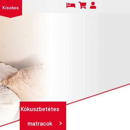
Kisokos
Kókuszbetétes
matracok