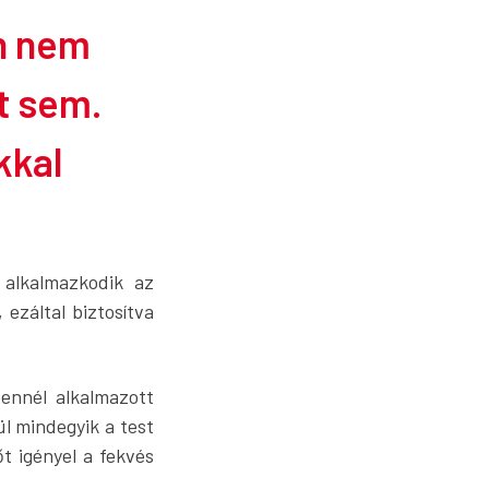
n nem
t sem.
kkal
 alkalmazkodik az
ezáltal biztosítva
ennél alkalmazott
l mindegyik a test
t igényel a fekvés