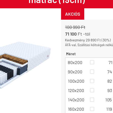
AKCIÓS
100 990 Ft
71 100
Ft
-tól
Kedvezmény 29 890 Ft (30%)
ÁFÁ-val, Szállítási költségek nélkü
Méret
80x200
71
90x200
74
100x200
82
120x200
93
140x200
105
160x200
119