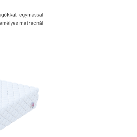
ugókkal, egymással
zemélyes matracnál