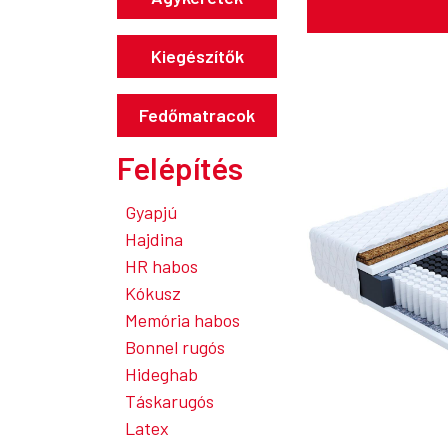
Kiegészítők
Fedőmatracok
Felépítés
Gyapjú
Hajdina
HR habos
Kókusz
Memória habos
Bonnel rugós
Hideghab
Táskarugós
Latex