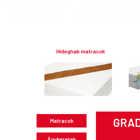
Hideghab matracok
GRAD
Matracok
Ágykeretek