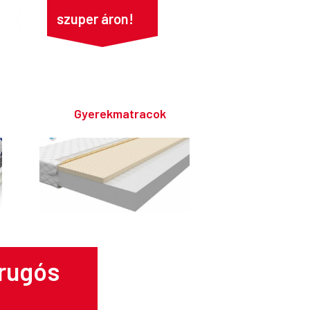
szuper áron!
Gyerekmatracok
rugós