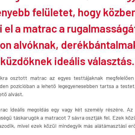
nyebb felületet, hogy közbe
ti el a matrac a rugalmasságá
on alvóknak, derékbántalma
küzdőknek ideális választás.
ra osztott matrac az egyes testtájaknak megfelelően
den pozícióban a lehető legegyenesebben tartsa a testet, 
tő alvást.
rac ideális megoldás egy vagy két személy részére. Az 
égű táskarugók a matracot 7 sávra osztják fel. Ezek közü
azodik, mivel ezek közül mindegyik más alátámasztási erő