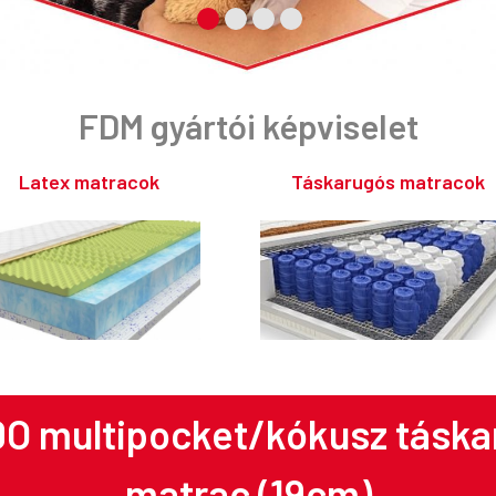
FDM gyártói képviselet
Latex matracok
Táskarugós matracok
O multipocket/kókusz
táska
matrac (19cm)