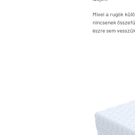
Mivel a rugók kül
nincsenek összefű
észre sem vesszük,