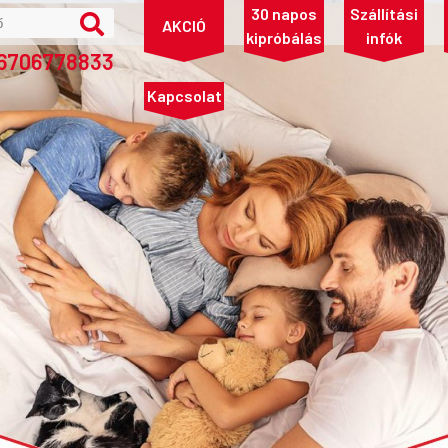
30 napos
Szállítási
AKCIÓ
kipróbálás
infók
36706778833
Kapcsolat