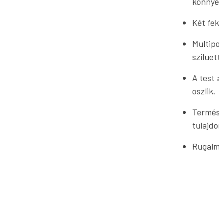
könnye
Két fe
Multi
sziluet
A test
oszlik.
Termés
tulajdo
Rugalm