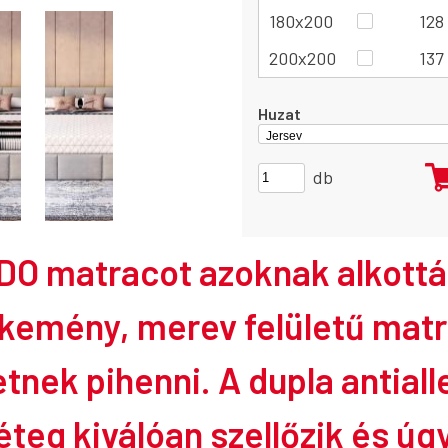
180x200
128
200x200
137
Huzat
db
O matracot azoknak alkott
 kemény, merev felületű mat
tnek pihenni. A dupla antial
teg kiválóan szellőzik és úgy