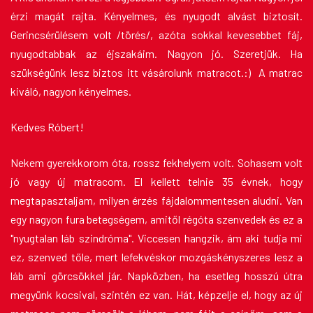
érzi magát rajta. Kényelmes, és nyugodt alvást biztosít.
Gerincsérülésem volt /törés/, azóta sokkal kevesebbet fáj,
nyugodtabbak az éjszakáim. Nagyon jó. Szeretjük. Ha
szükségünk lesz biztos itt vásárolunk matracot.:) A matrac
kiváló, nagyon kényelmes.
Kedves Róbert!
Nekem gyerekkorom óta, rossz fekhelyem volt. Sohasem volt
jó vagy új matracom. El kellett telnie 35 évnek, hogy
megtapasztaljam, milyen érzés fájdalommentesen aludni. Van
egy nagyon fura betegségem, amitől régóta szenvedek és ez a
"nyugtalan láb szindróma". Viccesen hangzik, ám aki tudja mi
ez, szenved tőle, mert lefekvéskor mozgáskényszeres lesz a
láb ami görcsökkel jár. Napközben, ha esetleg hosszú útra
megyünk kocsival, szintén ez van. Hát, képzelje el, hogy az új