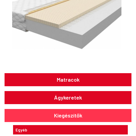
Matracok
Ágykeretek
Kiegészítők
Egyéb