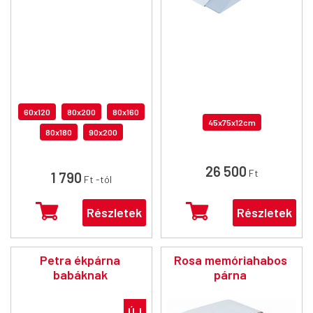
60x120
80x200
80x160
45x75x12cm
80x180
90x200
26 500
Ft
1 790
Ft
-tól
Részletek
Részletek
Petra
ékpárna
Rosa
memóriahabos
babáknak
párna
ÚJ