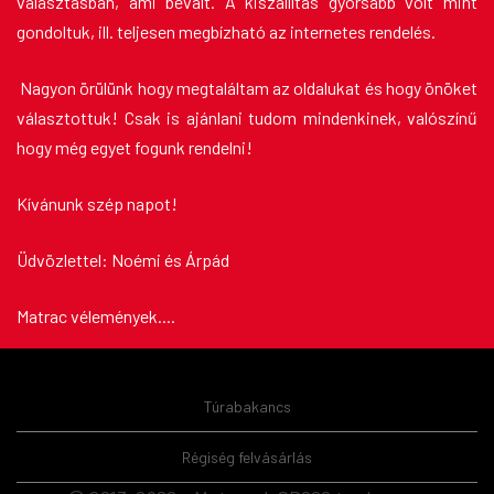
választásban, ami bevált. A kiszállítás gyorsabb volt mint
gondoltuk, ill. teljesen megbízható az internetes rendelés.
Nagyon örülünk hogy megtaláltam az oldalukat és hogy önöket
választottuk! Csak is ajánlani tudom mindenkinek, valószínű
hogy még egyet fogunk rendelni!
Kívánunk szép napot!
Üdvözlettel: Noémi és Árpád
Matrac vélemények
....
Túrabakancs
Régiség felvásárlás