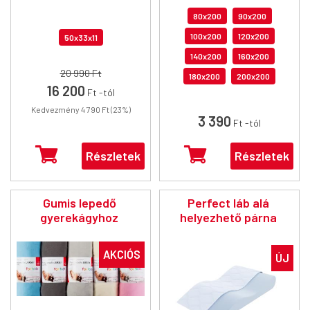
80x200
90x200
100x200
120x200
50x33x11
140x200
160x200
20 990 Ft
180x200
200x200
16 200
Ft
-tól
Kedvezmény 4 790 Ft (23%)
3 390
Ft
-tól
Részletek
Részletek
Gumis lepedő
Perfect
láb alá
gyerekágyhoz
helyezhető párna
AKCIÓS
ÚJ