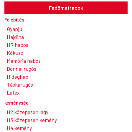
Fedőmatracok
Felépítés
Gyapjú
Hajdina
HR habos
Kókusz
Memória habos
Bonnel rugós
Hideghab
Táskarugós
Latex
keménység
H2 közepesen lágy
H3 közepesen kemény
H4 kemény