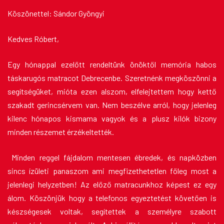
Köszönettel: Sándor Gyöngyi
Kedves Róbert,
Egy hónappal ezelőtt rendeltünk önöktől memória habos
táskarugós matracot Debrecenbe. Szeretnénk megköszönni a
segítségüket, mióta ezen alszom, elfelejtettem hogy kettő
szakadt gerincsérvem van. Nem beszélve arról, hogy jelenleg
kilenc hónapos kismama vagyok és a plusz kilók bizony
minden részemet érzékeltették.
Minden reggel fájdalom mentesen ébredek, és napközben
sincs ízületi panaszom ami megfizethetetlen főleg most a
jelenlegi helyzetben! Az előző matracunkhoz képest ez egy
álom. Köszönjük hogy a telefonos egyeztetést követően is
készségesek voltak, segítettek a személyre szabott