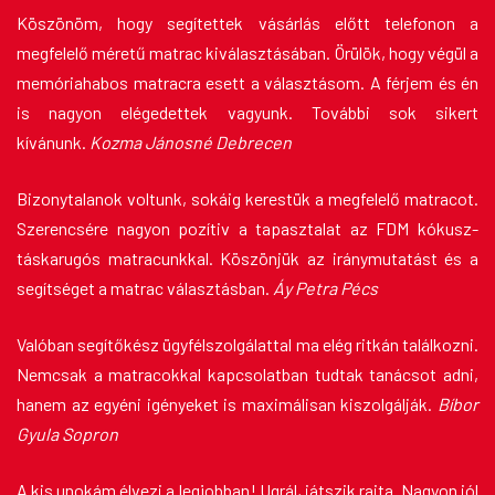
Köszönöm, hogy segítettek vásárlás előtt telefonon a
megfelelő méretű matrac kiválasztásában. Örülök, hogy végül a
memóriahabos matracra esett a választásom. A férjem és én
is nagyon elégedettek vagyunk. További sok sikert
kívánunk.
Kozma Jánosné Debrecen
Bizonytalanok voltunk, sokáig kerestük a megfelelő matracot.
Szerencsére nagyon pozítiv a tapasztalat az FDM kókusz-
táskarugós matracunkkal. Köszönjük az iránymutatást és a
segítséget a matrac választásban.
Áy Petra Pécs
Valóban segítőkész ügyfélszolgálattal ma elég ritkán találkozni.
Nemcsak a matracokkal kapcsolatban tudtak tanácsot adni,
hanem az egyéni igényeket is maximálisan kiszolgálják.
Bíbor
Gyula Sopron
A kis unokám élvezi a legjobban! Ugrál, játszik rajta. Nagyon jól