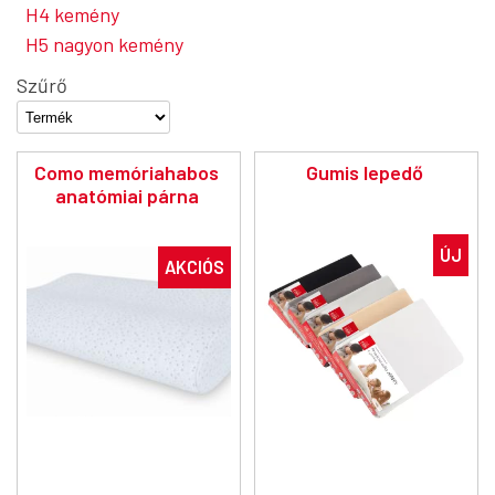
H4 kemény
H5 nagyon kemény
Szűrő
Como
memóriahabos
Gumis lepedő
anatómiai párna
ÚJ
AKCIÓS