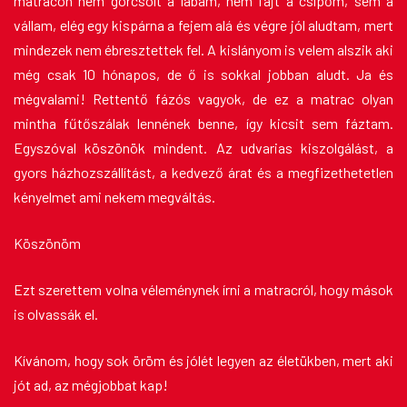
matracon nem görcsölt a lábam, nem fájt a csípőm, sem a
vállam, elég egy kispárna a fejem alá és végre jól aludtam, mert
mindezek nem ébresztettek fel. A kislányom is velem alszik aki
még csak 10 hónapos, de ő is sokkal jobban aludt. Ja és
mégvalami! Rettentő fázós vagyok, de ez a matrac olyan
mintha fűtőszálak lennének benne, így kicsit sem fáztam.
Egyszóval köszönök mindent. Az udvarias kiszolgálást, a
gyors házhozszállítást, a kedvező árat és a megfizethetetlen
kényelmet ami nekem megváltás.
Köszönöm
Ezt szerettem volna véleménynek írni a matracról, hogy mások
is olvassák el.
Kívánom, hogy sok öröm és jólét legyen az életükben, mert aki
jót ad, az mégjobbat kap!