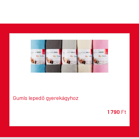
Gumis lepedő gyerekágyhoz
1 790
Ft