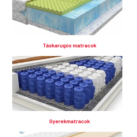
Táskarugós matracok
Gyerekmatracok