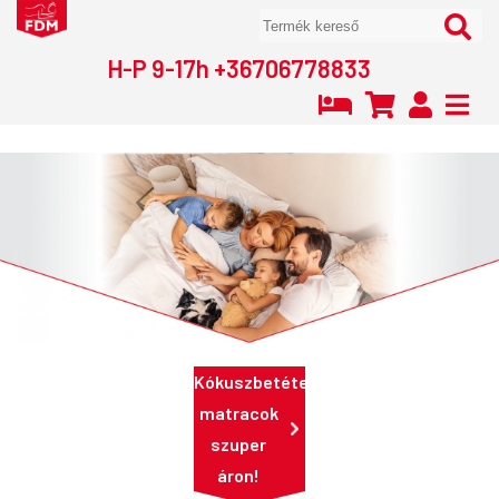
H-P 9-17h +36706778833
Kókuszbetétes
matracok
szuper
áron!