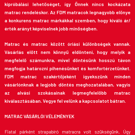
kipróbálási lehetőséget, így Önnek nincs kockázata
matrac rendeléskor. Az FDM matracok legnagyobb előnye
a konkurens matrac márkákkal szemben, hogy kiváló ár/
érték arányt képviselnek jobb minőségben.
Matrac és matrac között óriási különbségek vannak.
Vásárlás előtt nem könnyű eldönteni, hogy melyik a
megfelelő számunkra, mivel döntésünk hosszú távon
megfogja határozni pihenésünket és komfortérzetünket.
FDM matrac szakértőjeként igyekszünk minden
vásárlónknak a legjobb döntés meghozatalában, vagyis
az alvási szokásainak legmegfelelőbb matrac
kiválasztásában. Vegye fel velünk a kapcsolatot bátran.
MATRAC VÁSÁRLÓI VÉLEMÉNYEK
Fiatal párként strapabíró matracra volt szükségünk. Úgy