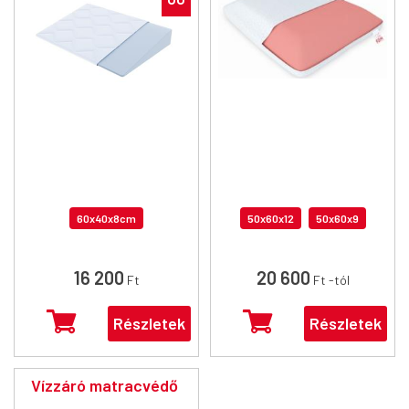
60x40x8cm
50x60x12
50x60x9
16 200
20 600
Ft
Ft
-tól
Részletek
Részletek
Vízzáró
matracvédő