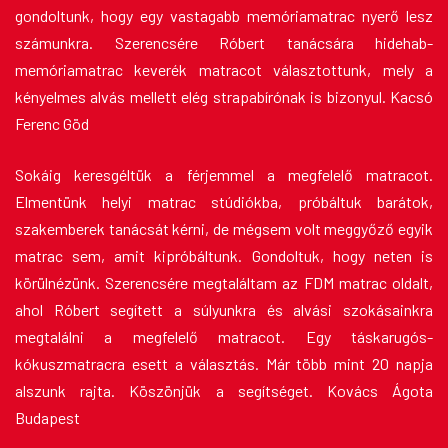
gondoltunk, hogy egy vastagabb memóriamatrac nyerő lesz
számunkra. Szerencsére Róbert tanácsára hidehab-
memóriamatrac keverék matracot választottunk, mely a
kényelmes alvás mellett elég strapabírónak is bizonyul. Kacsó
Ferenc Göd
Sokáig keresgéltük a férjemmel a megfelelő matracot.
Elmentünk helyi matrac stúdiókba, próbáltuk barátok,
szakemberek tanácsát kérni, de mégsem volt meggyőző egyik
matrac sem, amit kipróbáltunk. Gondoltuk, hogy neten is
körülnézünk. Szerencsére megtaláltam az FDM matrac oldalt,
ahol Róbert segített a súlyunkra és alvási szokásainkra
megtalálni a megfelelő matracot. Egy táskarugós-
kókuszmatracra esett a választás. Már több mint 20 napja
alszunk rajta. Köszönjük a segítséget. Kovács Ágota
Budapest